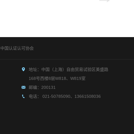
中国认证认可协会
地址：中国（上海）自由贸易试验区美盛路
168号西楼8层W818、W819室
邮编：200131
电话： 021-50785090、13661508036