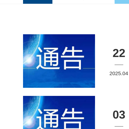
22
2025.04
03