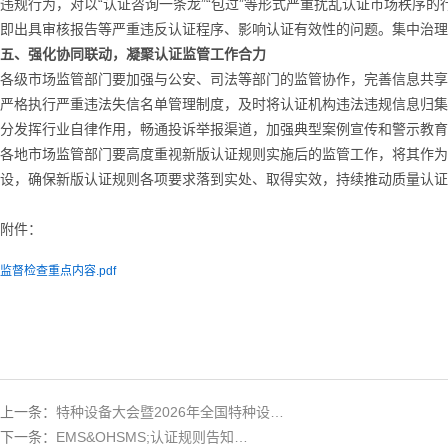
违规行为，对以“认证咨询一条龙”“包过”等形式严重扰乱认证市场秩
即出具审核报告等严重违反认证程序、影响认证有效性的问题。集中治理
五、强化协同联动，凝聚认证监管工作合力
各级市场监管部门要加强与公安、司法等部门的监管协作，完善信息共享
严格执行严重违法失信名单管理制度，及时将认证机构违法违规信息归集
分发挥行业自律作用，畅通投诉举报渠道，加强典型案例宣传和警示教育
各地市场监管部门要高度重视新版认证规则实施后的监管工作，将其作为
设，确保新版认证规则各项要求落到实处、取得实效，持续推动质量认证
附件：
监督检查重点内容.pdf
上一条：
特种设备大会暨2026年全国特种设…
下一条：
EMS&OHSMS;认证规则告知…