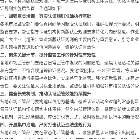
告，以下称新版认证规则），进一步压实认证机构主体责任，优化认证程
证规则实施后监管工作通知如下：
一、加强宣贯培训，夯实认证规则准确执行基础
各地市场监管部门要认真组织学习新版认证规则，准确把握具体要求，明
监管要求，督促指导认证机构将新版认证规则要求转化为内部制度、作业
向广大企业（组织）宣讲新版认证规则的主要内容与重要意义，引导企业
具实现持续改进和价值创造转变，维护认证有效性。
二、聚焦关键环节，提升监管工作的针对性有效性
各地市场监管部门要结合日常监管中发现的问题隐患，聚焦认证活动关键
和完整性、不符合项追踪验证情况。强化“双随机、一公开”监管，将认
险认证机构适当提高抽查比例，实施差异化监管。强化证后监管，加强对
责任。要关注认证人员执业规范性，监督认证机构加强对审核员队伍的管
三、健全长效机制，推动认证监管效能持续提升
各地市场监管部门要构建以信用为基础、覆盖认证活动全过程的常态化监
督导认证机构切实落实主体责任，健全内部管理体系，将落实新版认证规
估机制，通过现场调研、座谈研讨等方式，及时收集规则执行中的新情况
四、开展集中治理，严厉打击认证违法违规行为
各地市场监管部门要在常态化监管基础上，聚焦质量认证领域突出问题，